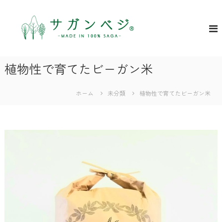
コ
サ
ン
J
u
テ
ガ
s
ン
ン
t
ツ
ベ
a
へ
n
ジ
植物性で育てたビーガン米
ス
o
キ
t
h
ッ
ホーム
未分類
植物性で育てたビーガン米
e
プ
r
W
o
r
d
P
r
e
s
s
s
i
t
e