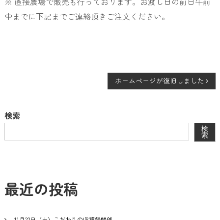
※ 直接農場で販売も行っております。お渡し日の前日午前
中までに下記までご連絡頂きご注文ください。
投
ホームページが復旧しました
稿
ナ
検索
ビ
検
ゲ
索
ー
シ
ョ
最近の投稿
ン
11月22日（土）こだわりの収穫祭開催