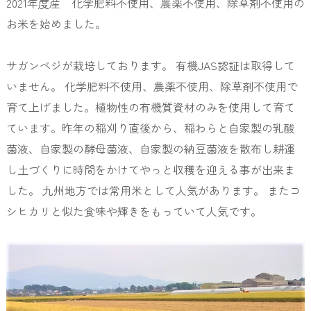
2021年度産 化学肥料不使用、農薬不使用、除草剤不使用の
お米を始めました。
サガンベジが栽培しております。 有機JAS認証は取得して
いません。 化学肥料不使用、農薬不使用、除草剤不使用で
育て上げました。植物性の有機質資材のみを使用して育て
ています。昨年の稲刈り直後から、稲わらと自家製の乳酸
菌液、自家製の酵母菌液、自家製の納豆菌液を散布し耕運
し土づくりに時間をかけてやっと収穫を迎える事が出来ま
した。 九州地方では常用米として人気があります。 またコ
シヒカリと似た食味や輝きをもっていて人気です。